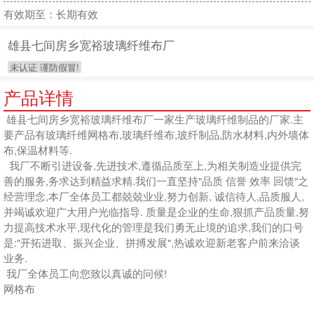
有效期至：长期有效
雄县七间房乡宽裕玻璃纤维布厂
未认证 谨防假冒!
产品详情
雄县七间房乡宽裕玻璃纤维布厂一家生产玻璃纤维制品的厂家.主
要产品有玻璃纤维网格布,玻璃纤维布,玻纤制品,防水材料,内外墙体
布,保温材料等.
我厂不断引进设备,先进技术,遵循品质至上,为相关制造业提供完
善的服务,务求达到精益求精.我们一直坚持"品质 信誉 效率 回馈"之
经营理念,本厂全体员工都兢兢业业,努力创新, 诚信待人,品质服人,
并竭诚欢迎广大用户光临指导. 质量是企业的生命,狠抓产品质量,努
力提高技术水平,现代化的管理是我们勇无止境的追求,我们的口号
是:"开拓进取、振兴企业、拼搏发展",热诚欢迎新老客户前来洽谈
业务.
我厂全体员工向您致以真诚的问候!
网格布