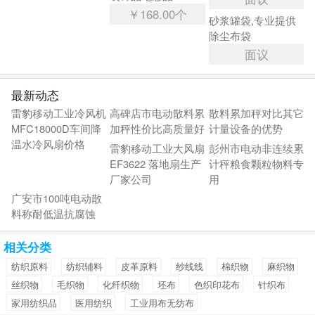
￥168.00个
砂浆罐袋,专业提供
除尘布袋
面议
最新动态
雷豹移动工业冷风机
高碑店市电动散料累
散料累加秤对比其它
MFC18000D车间降
加秤性价比高质量好
计量设备的优势
温水冷风扇价格
雷豹移动工业大风扇
彭州市电动非连续累
EF3622 落地扇生产
计秤粮食颗粒物料专
厂家公司
用
广安市100吨电动散
料称耐低温抗腐蚀
相关分类
纺织原料
纺织辅料
皮革原料
纱线线
棉织物
麻织物
丝织物
毛织物
化纤织物
坯布
色织印花布
针织布
家用纺织品
医用纺织
工业用布无纺布