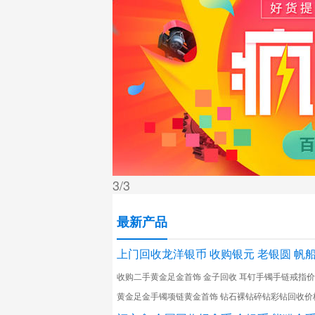
3
/3
最新产品
上门回收龙洋银币 收购银元 老银圆 帆
收购二手黄金足金首饰 金子回收 耳钉手镯手链戒指
黄金足金手镯项链黄金首饰 钻石裸钻碎钻彩钻回收价