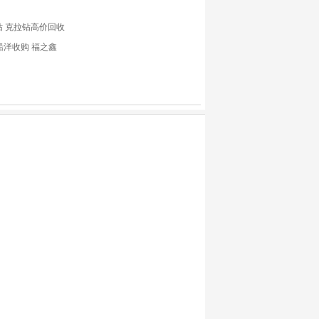
钻 克拉钻高价回收
船洋收购 福之鑫