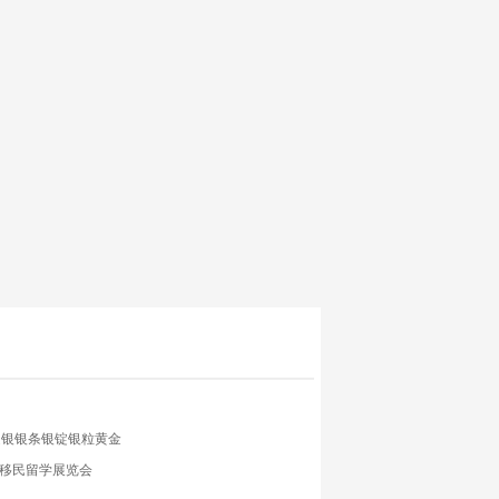
足银银条银锭银粒黄金
置业移民留学展览会