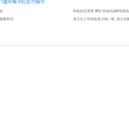
币1盎司银币纪念币钱币
会
铂金钻石首饰 裸钻 铂金钻戒碎钻彩
隆重举办!
袁大头三年回收多少钱一枚 -袁大头