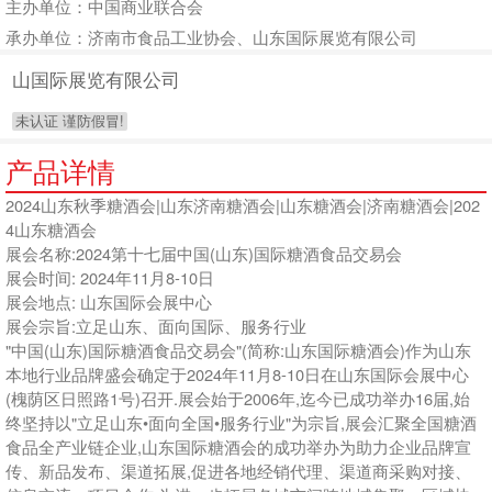
主办单位：中国商业联合会
承办单位：济南市食品工业协会、山东国际展览有限公司
山国际展览有限公司
未认证 谨防假冒!
产品详情
2024山东秋季糖酒会|山东济南糖酒会|山东糖酒会|济南糖酒会|202
4山东糖酒会
展会名称:
2024
第十七届中国(山东)国际糖酒食品交易会
展会时间:
2024
年
11
月
8-10
日
展会地点: 山东国际会展中心
展会宗旨:立足山东、面向国际、服务行业
"中国(山东)国际糖酒食品交易会"(简称:山东国际糖酒会)作为山东
本地行业品牌盛会确定于
2024
年
11
月
8-10
日在山东国际会展中心
(槐荫区日照路
1
号)召开.展会始于
2006
年,迄今已成功举办
16
届,始
终坚持以"立足山东•面向全国•服务行业"为宗旨,展会汇聚全国糖酒
食品全产业链企业,山东国际糖酒会的成功举办为助力企业品牌宣
传、新品发布、渠道拓展,促进各地经销代理、渠道商采购对接、