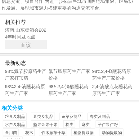
信息交流、项目合作,为进一步拓展各城市间跨地域集聚、区域协
作发展、展现城市魅力搭建重要的沟通交流平台.
相关推荐
济南.山东糖酒会202
4年时间及地点
面议
最新动态
98%氟节胺原药生产
氟节胺原药生产厂家
98%2,4-D蘸花药原
厂家打顶药
价格
药生产厂家价格
98%2,4-滴蘸花药原
98%2,4-滴酸蘸花药
2,4-滴酸点花蘸花药
药生产厂家
原药生产厂家
原药生产厂家
相关分类
粮食及制品
豆类及制品
蔬菜及制品
肉类及制品
水产及制品
坚果杂果干果
棉类
麻类
子仁果仁籽
食用菌
花木
竹木藤苇干草
植物提取物
动物提取物