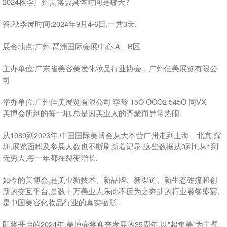
2024秋季广州美博会具体时间是哪天?
答:秋季展时间:2024年9月4-6日,一共3天.
展会地点:广州.琶洲国际会展中心.A、B区
主办单位:广东省美容美发化妆品行业协会、广州佳美展览有限公
司
举办单位:广州佳美展览有限公司 李玲 15O OOO2 545O 同VX
美博会所到的每一地,总是因美业人的齐聚而异常热闹.
从1989到2023年,中国国际美博会从大本营广州走到上海、北京,深
圳,展览面积及参展人数也不断刷新着记录.这些数据从0到1,从1到
无穷大,每一年都在裂变增长.
如今的美博会,是美业新技术、新品牌、新渠道、新生态碰撞和创
新的交互平台,是数十万美业人乐此不疲为之奔赴的行业饕餮盛宴,
是中国美容化妆品行业的真实缩影.
即将开启的2024年,美博会将迎来发展的35周年.以"超集美"为主题,