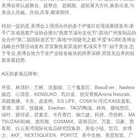
美博会将以超聚合、超整合、超赋能、超拓展为方向,焕新出发,与
美业人共融、共创,共享,敬请期待.
特别一提的是,美博会上强强合作的多个IP项目在现场重磅发布:牵
手广东省燕窝产业协会推出"燕窝节滋补文化节",联动广州发制品协
会合作"第二届国际发艺节",落地"中国睫毛之都.平度"&CIBE美博会
战略合作暨活动发布,官宣聚焦新渠道的"私域买手节".始于美业,忠
于专业,美博会致力于全产业链各板块的跨界深耕,营造无边界的创
新发展趋势.
A区的参展品牌有:
环亚、林清轩、兰树、洗脸猫、三个魔发匠、BeauEver、Nadeco
曲恋、心清堂、KENSUKO、乳白金、祝安香氛Aroma Naturals、
高丽雅娜、卡夫、皮皮狗、EG LIFE、COSK‘N 珂式/KASE嘉私、
莱倩、蒽菲、悦薇娅、Esschan、TAOZI陶滋、林肯、膳续悠臣、
绿叶、妍诗诺、碧素堂、卡丹香巴、御兰婕、科婷、丹指鹤 、MA
TSUZAKI松崎、惠而顺、COSMAX、诺斯贝尔、万盈、贝豪、恩
客斯、白云美湾国际化妆品研究院集群、美妆小镇、皙贝、水博
士、AKF、NEXTIIQUEEN、PORITZ、美中生物、美思智造、广