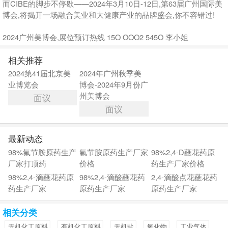
而CIBE的脚步不停歇——2024年3月10日-12日,第63届广州国际美
博会,将揭开一场融合美业和大健康产业的品牌盛会,你不容错过!
2024广州美博会,展位预订热线 15O OOO2 545O 李小姐
相关推荐
2024第41届北京美
2024年广州秋季美
业博览会
博会-2024年9月份广
州美博会
面议
面议
最新动态
98%氟节胺原药生产
氟节胺原药生产厂家
98%2,4-D蘸花药原
厂家打顶药
价格
药生产厂家价格
98%2,4-滴蘸花药原
98%2,4-滴酸蘸花药
2,4-滴酸点花蘸花药
药生产厂家
原药生产厂家
原药生产厂家
相关分类
无机化工原料
有机化工原料
无机盐
氧化物
工业气体