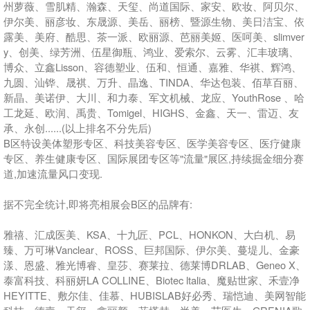
州萝薇、雪肌精、瀚森、天玺、尚道国际、家安、欧妆、阿贝尔、
伊尔美、丽彦妆、东晟源、美岳、丽榜、暨源生物、美日洁宝、依
露美、美府、酷思、茶一派、欧丽源、芭丽美姬、医呵美、slimver
y、创美、绿芳洲、伍星御瓶、鸿业、爱索尔、云雾、汇丰玻璃、
博众、立鑫Lisson、容德塑业、伍和、恒通、嘉雅、华祺、辉鸿、
九圆、汕铧、晟祺、万升、晶逸、TINDA、华达包装、佰草百丽、
新晶、美诺伊、大川、和力泰、军文机械、龙应、YouthRose 、哈
工龙延、欧润、禹贵、Tomigel、HIGHS、金鑫、天一、雷迈、友
承、永创......(以上排名不分先后)
B区特设美体塑形专区、科技美容专区、医学美容专区、医疗健康
专区、养生健康专区、国际展团专区等"流量"展区,持续掘金细分赛
道,加速流量风口变现.
据不完全统计,即将亮相展会B区的品牌有:
雅禧、汇成医美、KSA、十九匠、PCL、HONKON、大白机、易
臻、万可琳Vanclear、ROSS、巨邦国际、伊尔美、蔓堤儿、金豪
漾、恩盛、雅光博睿、皇莎、赛莱拉、德莱博DRLAB、Geneo X、
泰富科技、科丽妍LA COLLINE、Biotec ltalia、魔贴世家、禾壹净
HEYITTE、敷尔佳、佳慕、HUBISLAB好必秀、瑞恺迪、美网智能