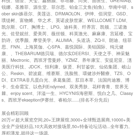
科技、德壹、天玺、鑫丽颜、菲塔赫、尚美、苗医生、GRENIA歌
锐娜、圣雅菲、源生堂、菲尔思、铂金三文鱼(铂鱼)、华南中研、s
ober skin姝蓓尔、美莲达、DRMAOLON、伊绅、佰润堂、GSD、
璞缇树、富物烯、华之术、英诺皮肤世家、WELLCOMET LDM、
凯尔斯、CIT、胸博士 、LPG、迪科美、纤养宫、凯顿、三诺激
光、佐登妮丝、爱美芮、薇丝顿、科英激光、麻麻康、宫延楼、宝
韵诗、优季颜、摩登美学、ALUMIA、头道汤、ZQ-II、朗迪、纽菲
思、FNN、上海莫伽、心SPA、嘉悦国际、美铂国际、纯元健
康、、THEBARUM德贝瑞、德尔实DEERSI、天使之手、神采魅
丽、Mectronic、西班牙雪曼婷、YZMZ、养年康宝、安提尼亚、潓
美医疗科技、JDCK、恒利康、纵贤、利甘鉴饮、仙佑集团、岐山
公、Reskin、碧波庭、维赛斯、洗脸熊、環健涉外醫療、TZS、O
DI、EXTRA非凡蛋白光、承葛集团、肛目本草、法国尚迪雅、博
卡、生命需宝、以色列Endymed、双美秀肤、花样青青、世界无
棘、enjoy scent、洋溢一生、HYCYNIS海密斯、悦白之几、Classy
s、西班牙ekseption伊赛丝、睿柏尔......(排名不分先后)
展会精彩回顾
20万㎡超大展览空间,20+王牌展馆,3000+全球甄选展商,10000+美
业全产业链好品,10大高效对接场景,50+特备论坛活动...全年蓄力,
厚积薄发,就待这一场源.