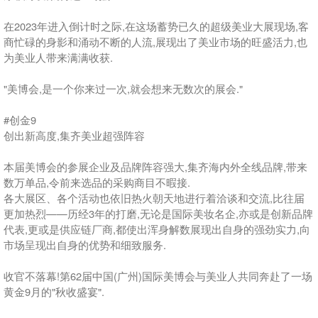
在2023年进入倒计时之际,在这场蓄势已久的超级美业大展现场,客
商忙碌的身影和涌动不断的人流,展现出了美业市场的旺盛活力,也
为美业人带来满满收获.
"美博会,是一个你来过一次,就会想来无数次的展会."
#创金9
创出新高度,集齐美业超强阵容
本届美博会的参展企业及品牌阵容强大,集齐海内外全线品牌,带来
数万单品,令前来选品的采购商目不暇接.
各大展区、各个活动也依旧热火朝天地进行着洽谈和交流,比往届
更加热烈——历经3年的打磨,无论是国际美妆名企,亦或是创新品牌
代表,更或是供应链厂商,都使出浑身解数展现出自身的强劲实力,向
市场呈现出自身的优势和细致服务.
收官不落幕!第62届中国(广州)国际美博会与美业人共同奔赴了一场
黄金9月的"秋收盛宴".